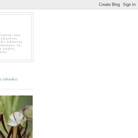
Βλαστά πας
ελάχιστες
 Αν κάποιος
άσουμεν τα
ά γυρόν.
ούν.
υ (ebooks)