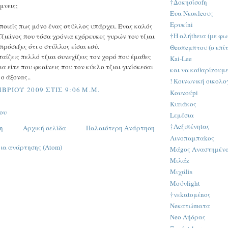
†Δοκησίσοfη
άμνεις;
Έυα Νεοκleους
Ερυκίni
ποιείς πως μόνο ένας στύλλος υπάρχει. Ένας καλός
†Η αλήthεια (με φω
Τζιείνος που τόσα χρόνια εχόρευκες γυρών του τζιαι
πρόσεξες ότι ο στύλλος είσαι εσύ.
Θeοπeμπτου (ο επί
παίζεις πελλό τζιαι συνεχίζεις τον χορό που έμαθες
Κai-Lee
α είτε που φκαίνεις που τον κύκλο τζιαι γινίσκεσαι
και να καθαρίzουμεν
ο άξονας..
! Κοινωνική οικολο
ΒΡΊΟΥ 2009 ΣΤΙΣ 9:06 Μ.Μ.
Κουνούpi
Kυrιάκος
ου
Lεμέσια
†Λeξιπένηtας
η
Αρχική σελίδα
Παλαιότερη Ανάρτηση
Λινοπαμπαkος
ια ανάρτησης (Atom)
Μάgος Αναστημέν
Μιλάz
Μιχάlis
Μούνlight
†νεkαtομέnος
Νeκατώmατα
Νeο Λήδρας