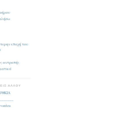
λοήρου
μιλήσω
τερην εποχή του
α
ης αντροπής
ιματικά
ΤΕΙΣ ΑΛΛΟΥ
ΥΘΚΙΑ
_______
uvantza