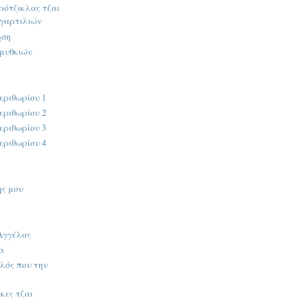
ρότζικλας τζαι
σγαρτιλιών
ηση
αμυθκιών
εριθωρίου 1
εριθωρίου 2
εριθωρίου 3
εριθωρίου 4
ης μου
 Αγγέλας
α
λός που την
κες τζαι