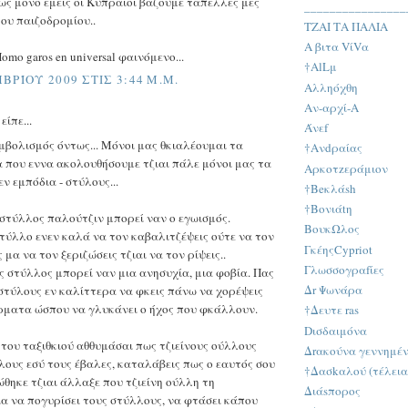
ως μόνο εμείς οι Κυπραίοι βάζουμε ταπέλλες μες
________________
του παιζοδρομίου..
ΤΖΑΙ ΤΑ ΠΑΛΙΑ
Α βιτα VίVα
omo garos en universal φαινόμενο...
†AlLμ
ΒΡΊΟΥ 2009 ΣΤΙΣ 3:44 Μ.Μ.
Αλληόχθη
Αν-αρχί-A
ίπε...
Άνεf
μβολισμός όντως... Μόνοι μας θκιαλέουμαι τα
†Ανdραίας
 που εννα ακολουθήσουμε τζιαι πάλε μόνοι μας τα
Αρκοτzεράμιον
ν εμπόδια - στύλους...
†Beκλάsh
†Βονιάtη
στύλλος παλούτζιν μπορεί ναν ο εγωισμός.
BουκΩλος
τύλλο ενεν καλά να τον καβαλιτζέψεις ούτε να τον
ΓκέηςCypriot
 μα να τον ξεριζώσεις τζιαι να τον ρίψεις..
Γλωσσογραfίες
ς στύλλος μπορεί ναν μια ανησυχία, μια φοβία. Πας
Δr Ψωνάρα
στύλους εν καλίττερα να φκεις πάνω να χορέψεις
ρματα ώσπου να γλυκάνει ο ήχος που φκάλλουν.
†Δευτε ras
Dισδαιμόνα
 του ταξιθκιού αθθυμάσαι πως τζιείνους ούλλους
Δrακούνα γεννημέ
λους εσύ τους έβαλες, καταλάβεις πως ο εαυτός σου
†Δασkαλού (τέλεια
θηκε τζιαι άλλαξε που τζιείνη ούλλη τη
Διάsπορος
α να πογυρίσει τους στύλλους, να φτάσει κάπου