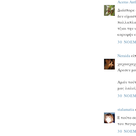
Aceras An
Διάσπορε 
δεν είμαστ
πολλαπλασ
τζιαι την
κορυφήν εγ
30 ΝΟΕΜ
Neraida
είπ
χαχααχαχ
Άρεσεν μο
Αμάν τούτ
μας λαλεί
30 ΝΟΕΜ
stalamatia
ε
Ε τούτο σ
τον πογυρί
30 ΝΟΕΜ