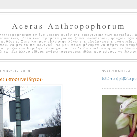
Aceras Anthropophorum
Anthropophorum εν ένα μικρόν φυτόν της οικογένειας των ορχιδέων. 
καφκάλλες. Ζητά λλία πράματα για να ζήσει: ελευθερίαν, ησυχίαν τζαι 
ϋποθέσεις. Στην Κύπρον εξιλείφτην λόγω της αλοάρκαστης ανάπτυξης.
άπου, να μεν το πει κανενού. Να μου πέψει μήνυμαν να πάμεν να θαυμ
του μαζίν τον Απρίλην. Υπόσχουμαι ότι δε θα τσαλαπατήσω ότι βλαστ
ζητώ τζαι άλλου είδους ανθρωποφέρουσες ιδέες που τείνουν να ξιλειφτ
ΟΕΜΒΡΊΟΥ 2009
Ψ-ΣΟΥΒΆΝΤΖΑ
ου υποσυνείδητου
Εδώ τα ψ-βιβλία μο