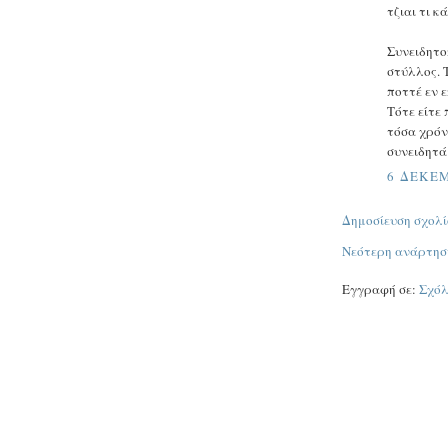
τζιαι τι κ
Συνειδητο
στύλλος. 
ποττέ εν ε
Τότε είτε 
τόσα χρόνι
συνειδητά 
6 ΔΕΚΕΜ
Δημοσίευση σχολί
Νεότερη ανάρτησ
Εγγραφή σε:
Σχόλ