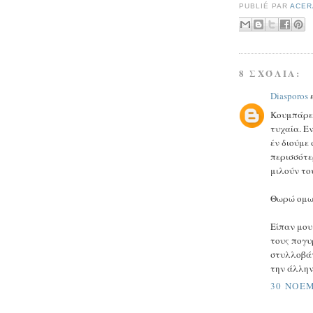
PUBLIÉ PAR
ACER
8 ΣΧΌΛΙΑ:
Diasporos
ε
Κουμπάρε 
τυχαία. Εν
έν διούμε
περισσότε
μιλούν το
Θωρώ ομως
Είπαν μου
τους πογυ
στυλλοβάτ
την άλλην
30 ΝΟΕΜ