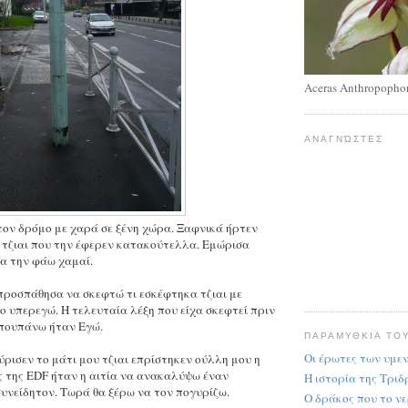
Aceras Anthropopho
ΑΝΑΓΝΏΣΤΕΣ
ον δρόμο με χαρά σε ξένη χώρα. Ξαφνικά ήρτεν
 τζιαι που την έφερεν κατακούτελλα. Εμώρισα
να την φάω χαμαί.
προσπάθησα να σκεφτώ τι εσκέφτηκα τζιαι με
ο υπερεγώ. Η τελευταία λέξη που είχα σκεφτεί πριν
 πουπάνω ήταν Εγώ.
ΠΑΡΑΜΥΘΚΙΑ ΤΟ
Οι έρωτες των υμε
ρισεν το μάτι μου τζιαι επρίστηκεν ούλλη μου η
ς της EDF ήταν η αιτία να ανακαλύψω έναν
Η ιστορία της Τρι
υνείδητον. Τωρά θα ξέρω να τον πογυρίζω.
Ο δράκος που το νε