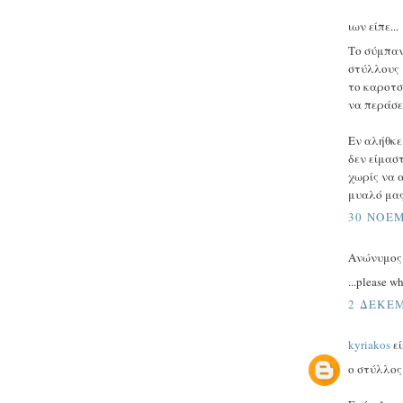
ιων είπε...
Το σύμπαν
στύλλους 
το καροτσ
να περάσε
Εν αλήθκε
δεν είμασ
χωρίς να 
μυαλό μας
30 ΝΟΕΜ
Ανώνυμος ε
...please w
2 ΔΕΚΕΜ
kyriakos
εί
ο στύλλος