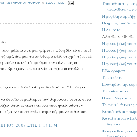
Τραούθκια της μαυ
AS ANTHROPOPHORUM
À
12:00 Π.Μ.
τραούθκια των 
Η μεγάλη παρεξήγ
Οι ήρωες των παρ
Η Λεμονιά
ΑΛΛΕΣ ΙΣΤΟΡΙΕΣ
ίπε...
Η φυσική ζωή του π
τα σημάθκια που μας φέρνει η φύση δέν είναι ποτέ
Η φυσική ζωή του π
 τζιαμέ, διά μας τα απλόχερα κάθε στιγμή, τζι εμείς
Η φυσική ζωή του π
 σημασία επειδή τζοιμούμαστεν πάνω μας οι
Η φυσική ζωή του π
ροι. Άμα ξυπνήσει το πλάσμα, τζιαι οι στύλλοι
Είδα όρομαν
υ.
Το σαλέπιν
Ερωτήσεις της κόρ
 τζι άλλο στύλλο στην απόστασην ά? Εν σειρά.
Το βοσκαρέτιν
Ογδόη Μαρτίου
 να σου πώ οι μαστόροι των συμβόλων τούτα: όι να
Το φεντζιάνιν της
ρίζεις όπως εσκέφτηκες, να τους φκείς σάν τον
η τζιαι να παρπατάς σύρμα σύρμα να πάεις που
Κεραζούθκια πρώμ
.
Καταζητήται ο Πελ
πόρταν
ΒΡΊΟΥ 2009 ΣΤΙΣ 1:14 Π.Μ.
Φκιορούθκια, κλίμα
διαστάσεις