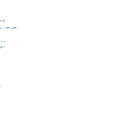
νή)
τροπος μας)
...
γία
ος