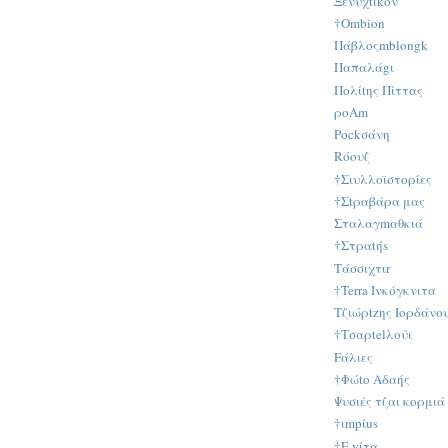
Ξενύχtιkον
†Οmbion
Πάβλοςmblongk
Παπαλάgι
Πολίtης Πίττας
ρoAm
Ρockσάνη
Rόουζ
†Σιυλλοϊστορίες
†Σtραβάρα μας
Σταλαγmαθκιά
†Στραtήs
Τάσσιχτιr
†Terra Ινκόγκνιτα
Τζιώρtzης Ιορδάνο
†Τσαρtelλούι
Fάλιες
†Φώtο Αδαής
Ψυσιές τζαι κορμιά
†ιmpίus
†Ε vίτα