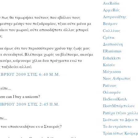
ΑνεRάδα
ΑρμυRάς
Αστρονάfτης
 πως θα τιμωρήσει τούτους που εβάλαν τους
μεστην μέσην του πεζοδρομίου, τζιαι ούτε μάνα με
Bestμαν
άκιν του μωρού, ούτε οποιοδήποτε άλλος μπορεί
Cαλλίνος
ι;
Cρίτικ
Δεσποσύνη
ια όμως ότι τον περισσότερον χρόνο της ζωής μας
ERanismas
τε συνειδητοί. Βλέπουμε χωρίς να βλέπουμε, ακούμε
Εσhekkιπι
ακούμε, κάμνουμε χίλια δυο πράγματα ενώ το
Καϊσίν
 ταξιδεύει αλλού.
Μάγεισσα
ΒΡΊΟΥ 2009 ΣΤΙΣ 6:40 Μ.Μ.
Neος Άνθρωπος
Patίνιος
ίπε...
Όιλαομόν
here can I buy a unicorn?
ΠαSανάKαtA
ΒΡΊΟΥ 2009 ΣΤΙΣ 2:45 Π.Μ.
ΠοστΜπάμπυλον
Pattίχα (τζιαι χαλλ
πε...
Σκότωσε το Δήκο πο
 του υποσυνειδήτου εν ο Σταυρός?
Το δεντρόσπιτο
Τρίm (όπως Κούρεμα