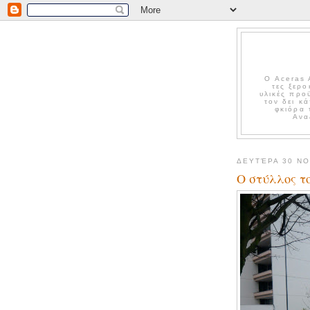
Ο Aceras 
τες ξερο
υλικές προ
τον δει κ
φκιόρα 
Ανα
ΔΕΥΤΈΡΑ 30 Ν
Ο στύλλος τ