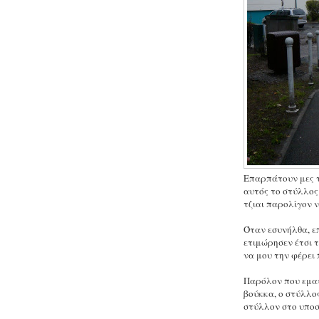
Επαρπάτουν μες τ
αυτός το στύλλος
τζιαι παρολίγον 
Όταν εσυνήλθα, ε
ετιμώρησεν έτσι τ
να μου την φέρει
Παρόλον που εμαύ
βούκκα, ο στύλλο
στύλλον στο υποσ