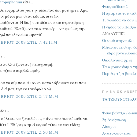
thropophorum
είπε...
Φκιορούθκια 2
σε ευχαριστώ για την ιδέα που δεν μου ήρτε. Άμα
Η αμαρτία του κα
ιν μόνοι μας στον κόσμο, οι ιδέες
Τί γλώσσα να σου 
ιάζονται. Η δική σου ιδέα εν πκιο στρινιάρικη
Η νήσος του Πάσχα
 υιοθετώ. Ελπίζω να τα καταφέρω να φκώ ως την
ΑΝΑΛΥΣΕΙΣ
ώ που δεν είμαι sportif.
Οι snob στην πόλη
ΒΡΊΟΥ 2009 ΣΤΙΣ 7:42 Π.Μ.
Μπαίνουμε στην ύσ
υδρογονάνθρακ
ε...
Οικολογικά χρέη
α πολλά ζωντανή περιγραφή.
Τα αγροκαύσιμα τ
υ τζιαι ο συμβολισμός.
Πυράες τζαι βιοκλ
ον το σύμπαν. Άμαν εν καταλάβουμεν κάτι που
, διά μας την κατακέφαλα :-)
ΓΙΑ ΝΑ ΘΚΙΑΝΕF
ΒΡΊΟΥ 2009 ΣΤΙΣ 2:17 Μ.Μ.
ΤΑ ΤΖΙΟΥΝΟΥΡΚΟ
________________
ίπε...
Ψ-σουβάντζα / e-so
ου έλειπε να ξαναδώσεις πάνω του.Ακου έμαθε να
2η Ανάγνωση
ζει !! Εθώρες καμιά κορού τζιαι εν τον είδες;
Αίσοpos
ΒΡΊΟΥ 2009 ΣΤΙΣ 2:50 Μ.Μ.
Ανατολικότερα