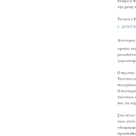
Ενόμιζα π
την μέση 
Τελικά ο H
6 ΔΕΚΕΜ
Ανώνυμος ε
ωραίος συ
μονοπάτια
γεμώνουμε
Ο πρώτος 
Τούντον σ
πογυρίσεις
Ο δεύτερο
τούντους 
πας τα σύ
Στο τέλος
τους στύλ
εδιαμορφώ
προσπάθει