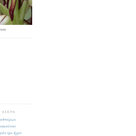
rum
Υ ΑΣΕΡΑ
νοπτέρων
δρακούνας
ρόν (με ήχο)