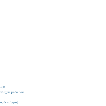
ούμι)
υ έχεις μέσα σου
, όι τρίμμα)