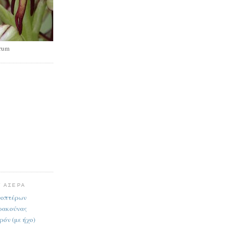
rum
Υ ΑΣΕΡΑ
νοπτέρων
δρακούνας
ρόν (με ήχο)