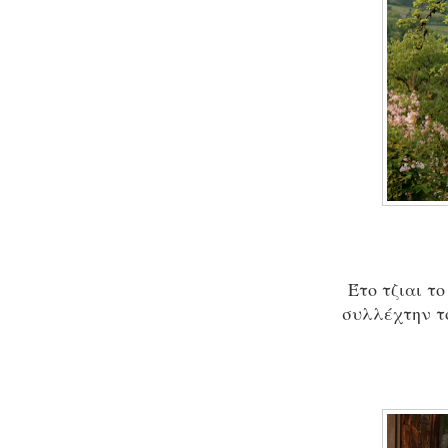
Έτο τζιαι το
συλλέχτην το