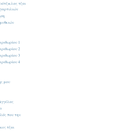
ρότζικλας τζαι
σγαρτιλιών
ηση
αμυθκιών
εριθωρίου 1
εριθωρίου 2
εριθωρίου 3
εριθωρίου 4
ης μου
 Αγγέλας
α
λός που την
κες τζαι