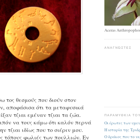
Aceras Anthropopho
ΑΝΑΓΝΏΣΤΕΣ
ω τος θεσμούς που διούν στον
ν, αποφάσισα ότι τα μεταφυσικά
ίξαν τζιαι εμέναν τζιαι τα ζώα.
ΠΑΡΑΜΥΘΚΙΑ ΤΟ
ιπόν να τους κάμω ότι καλόν περνά
Οι έρωτες των υμε
ην τζιαι ιδίως που το σιέριν μου.
Η ιστορία της Τρι
ς τόπους φωλιές των πουλλιών. Εν
Ο δράκος που το νε