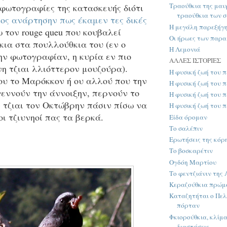
Τραούθκια της μαυ
 φωτογραφίες της κατασκευής διότι
τραούθκια των 
ος ανάρτησην πως έκαμεν τες δικές
Η μεγάλη παρεξήγ
 τον rouge queu που κουβαλεί
Οι ήρωες των παρ
κια στα πουλλούθκια του (εν ο
Η Λεμονιά
ην φωτογραφίαν, η κυρία εν πιο
ΑΛΛΕΣ ΙΣΤΟΡΙΕΣ
η τζιαι λλιόττερον μουζούρα).
Η φυσική ζωή του π
ου το Μαρόκκον ή ου αλλού που την
Η φυσική ζωή του π
γεννούν την άννοιξην, περνούν το
Η φυσική ζωή του π
 τζιαι τον Οκτώβρην πάσιν πίσω να
Η φυσική ζωή του π
οι τζιυνηοί πας τα βερκά.
Είδα όρομαν
Το σαλέπιν
Ερωτήσεις της κόρ
Το βοσκαρέτιν
Ογδόη Μαρτίου
Το φεντζιάνιν της
Κεραζούθκια πρώμ
Καταζητήται ο Πελ
πόρταν
Φκιορούθκια, κλίμα
διαστάσεις