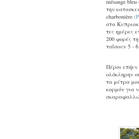
mésange bleu 
την κατασκε
charbonière
(P
στα Κυπριακ
τες ημέρες ε
200 φορές τ
ταΐσουν 5 - 
Πέρσι επήεν 
ολόκληρην οι
τα μέτρα μο
κορμόν για 
σκαραφαλλώσ