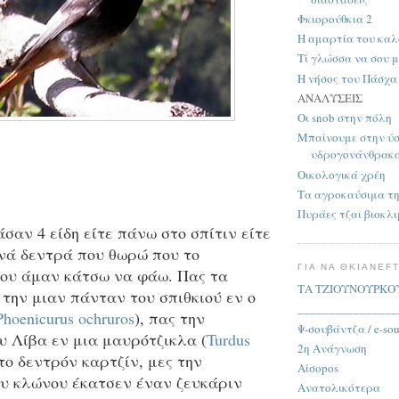
Φκιορούθκια 2
Η αμαρτία του κα
Τί γλώσσα να σου 
Η νήσος του Πάσχα
ΑΝΑΛΥΣΕΙΣ
Οι snob στην πόλη
Μπαίνουμε στην ύσ
υδρογονάνθρακ
Οικολογικά χρέη
Τα αγροκαύσιμα τ
Πυράες τζαι βιοκλ
σαν 4 είδη είτε πάνω στο σπίτιν είτε
ινά δεντρά που θωρώ που το
ΓΙΑ ΝΑ ΘΚΙΑΝΕF
ου άμαν κάτσω να φάω. Πας τα
ΤΑ ΤΖΙΟΥΝΟΥΡΚΟ
την μιαν πάνταν του σπιθκιού εν ο
________________
Phoenicurus ochruros
), πας την
Ψ-σουβάντζα / e-so
υ Λίβα εν μια μαυρότζικλα (
Turdus
2η Ανάγνωση
 το δεντρόν καρτζίν, μες την
Αίσοpos
υ κλώνου έκατσεν έναν ζευκάριν
Ανατολικότερα