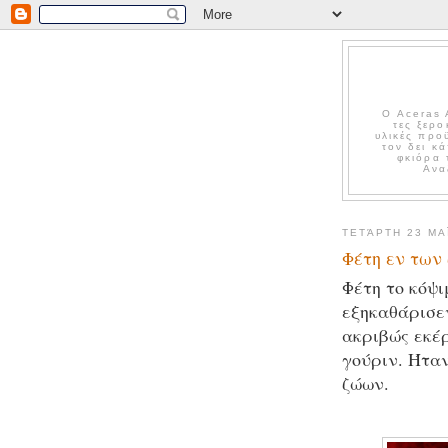
Ο Aceras 
τες ξερο
υλικές προ
τον δει κ
φκιόρα 
Ανα
ΤΕΤΆΡΤΗ 23 ΜΑΪ́
Φέτη εν των
Φέτη το κόψι
εξηκαθάρισεν
ακριβώς εκέρ
γούριν. Ήταν
ζώων.