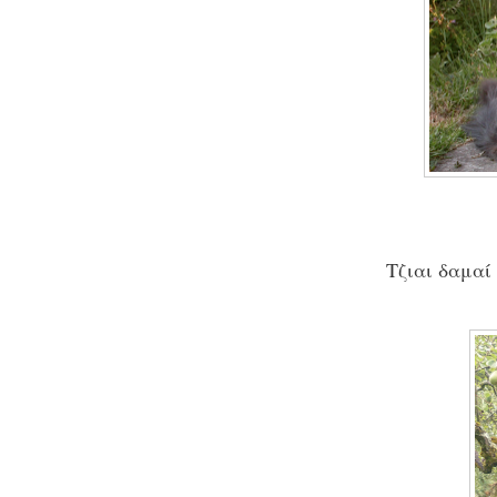
Τζιαι δαμαί