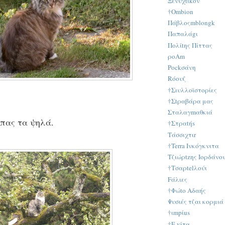
Ξενύχtιkον
†Οmbion
Πάβλοςmblongk
Παπαλάgι
Πολίtης Πίττας
ρoAm
Ρockσάνη
Rόουζ
†Σιυλλοϊστορίες
†Σtραβάρα μας
Σταλαγmαθκιά
 πας τα ψηλά.
†Στραtήs
Τάσσιχτιr
†Terra Ινκόγκνιτα
Τζιώρtzης Ιορδάνο
†Τσαρtelλούι
Fάλιες
†Φώtο Αδαής
Ψυσιές τζαι κορμιά
†ιmpίus
†Ε vίτα