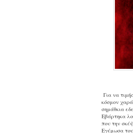
Για να τιμήσ
κόσμον χαρά
σημάθκια εδε
Εβάρτηκα λο
που την σκέψ
Εγέμωσα του