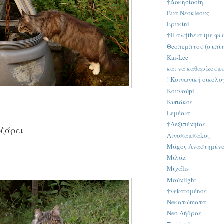
†Δοκησίσοfη
Έυα Νεοκleους
Ερυκίni
†Η αλήthεια (με φω
Θeοπeμπτου (ο επί
Κai-Lee
και να καθαρίzουμεν
! Κοινωνική οικολο
Κουνούpi
Kυrιάκος
Lεμέσια
†Λeξιπένηtας
ζάρει
Λινοπαμπαkος
Μάgος Αναστημέν
Μιλάz
Μιχάlis
Μούνlight
†νεkαtομέnος
Νeκατώmατα
Νeο Λήδρας