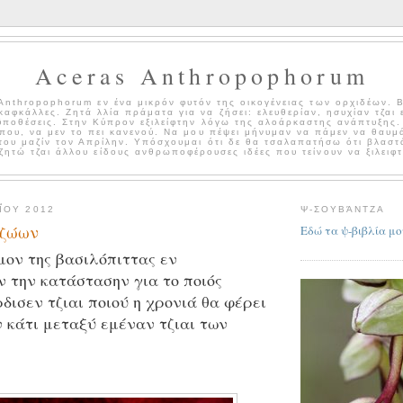
Aceras Anthropophorum
Anthropophorum εν ένα μικρόν φυτόν της οικογένειας των ορχιδέων. 
καφκάλλες. Ζητά λλία πράματα για να ζήσει: ελευθερίαν, ησυχίαν τζαι 
ϋποθέσεις. Στην Κύπρον εξιλείφτην λόγω της αλοάρκαστης ανάπτυξης.
άπου, να μεν το πει κανενού. Να μου πέψει μήνυμαν να πάμεν να θαυμ
του μαζίν τον Απρίλην. Υπόσχουμαι ότι δε θα τσαλαπατήσω ότι βλαστ
ζητώ τζαι άλλου είδους ανθρωποφέρουσες ιδέες που τείνουν να ξιλειφτ
ΟΥ 2012
Ψ-ΣΟΥΒΆΝΤΖΑ
 ζώων
Εδώ τα ψ-βιβλία μο
μον της βασιλόπιττας εν
 την κατάστασην για το ποιός
δισεν τζιαι ποιού η χρονιά θα φέρει
 κάτι μεταξύ εμέναν τζιαι των