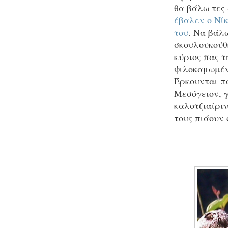
θα βάλω τες
έβαλεν ο Νίκ
του
. Να βάλω
σκουλουκούθ
κύριος πας τ
ψιλοκαμωμέν
Έρκουνται π
Μεσόγειον, 
καλοτζιαίριν
τους πιάουν 