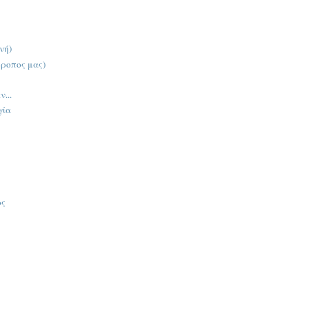
νή)
τροπος μας)
...
γία
ος