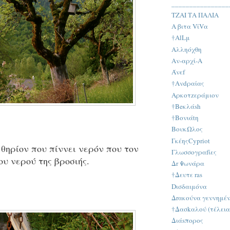
________________
ΤΖΑΙ ΤΑ ΠΑΛΙΑ
Α βιτα VίVα
†AlLμ
Αλληόχθη
Αν-αρχί-A
Άνεf
†Ανdραίας
Αρκοτzεράμιον
†Beκλάsh
†Βονιάtη
BουκΩλος
ΓκέηςCypriot
 θηρίον που πίννει νερόν που τον
Γλωσσογραfίες
υ νερού της βροσιής.
Δr Ψωνάρα
†Δευτε ras
Dισδαιμόνα
Δrακούνα γεννημέ
†Δασkαλού (τέλεια
Διάsπορος