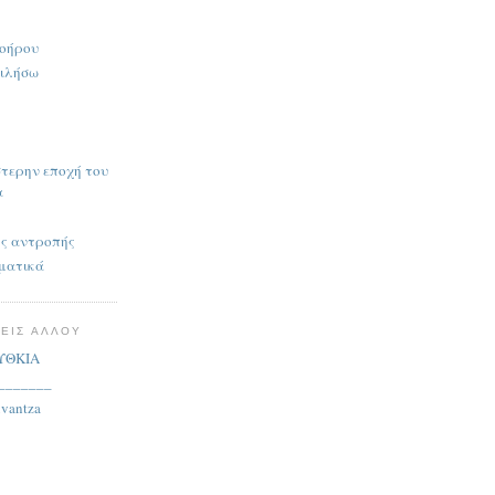
λοήρου
μιλήσω
τερην εποχή του
α
ης αντροπής
ιματικά
ΤΕΙΣ ΑΛΛΟΥ
ΥΘΚΙΑ
_______
uvantza