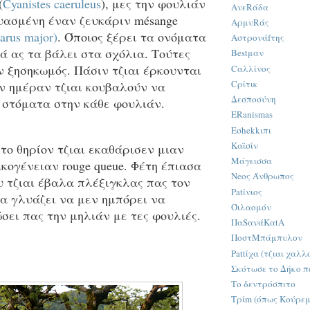
(
Cyanistes caeruleus
), μες την φουλιάν
ΑνεRάδα
υασμένη έναν ζευκάριν mésange
ΑρμυRάς
arus major)
. Όποιος ξέρει τα ονόματα
Αστρονάfτης
ά ας τα βάλει στα σχόλια. Τούτες
Bestμαν
ν ξησηκωμός. Πάσιν τζιαι έρκουνται
Cαλλίνος
Cρίτικ
ην ημέραν τζιαι κουβαλούν να
Δεσποσύνη
6 στόματα στην κάθε φουλιάν.
ERanismas
Εσhekkιπι
Καϊσίν
το θηρίον τζιαι εκαθάρισεν μιαν
Μάγεισσα
κογένειαν rouge queue. Φέτη έπιασα
Neος Άνθρωπος
υ τζιαι έβαλα πλέξιγκλας πας τον
Patίνιος
να γλυάζει να μεν ημπόρει να
Όιλαομόν
ει πας την μηλιάν με τες φουλιές.
ΠαSανάKαtA
ΠοστΜπάμπυλον
Pattίχα (τζιαι χαλλ
Σκότωσε το Δήκο πο
Το δεντρόσπιτο
Τρίm (όπως Κούρεμα