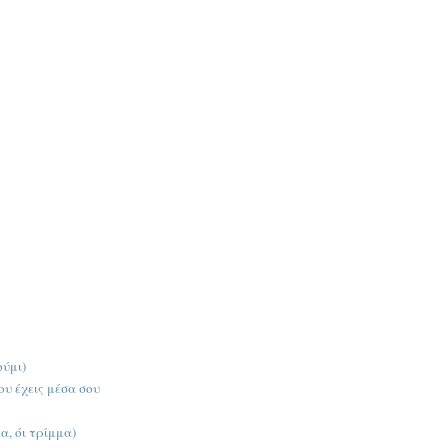
ούμι)
υ έχεις μέσα σου
, όι τρίμμα)