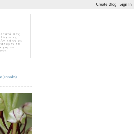
Βλαστά πας
ελάχιστες
 Αν κάποιος
άσουμεν τα
ά γυρόν.
ούν.
υ (ebooks)